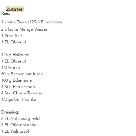
Zutaten
Reis:
1 kleine Tasse (125g) Einkornreis
2,5 fache Menge Wasser
1 Prise Salz
1 TL Olivenöl
125 g Halloumi
1 EL Olivenöl
1/2 Gurke
80 g Babyspinat frisch
100 g Edamame
4 Stk. Radieschen
4 Stk. Cherry-Tomaten
1/2 gelber Paprika
Dressing:
6 EL Apfelessig mild
6 EL Olivenöl nativ
1 EL Walnussöl