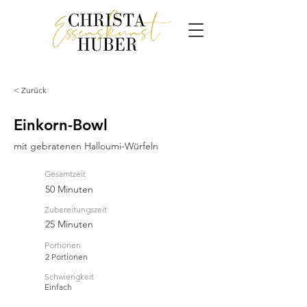
< Zurück
Einkorn-Bowl
mit gebratenen Halloumi-Würfeln
Gesamtzeit
50 Minuten
Zubereitungszeit
25 Minuten
Portionen
2 Portionen
Schwierigkeit
Einfach