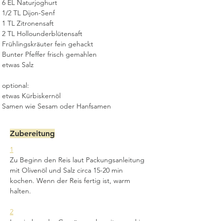
6 EL Naturjoghurt
1/2 TL Dijon-Senf
1 TL Zitronensaft
2 TL Hollounderblütensaft
Frühlingskräuter fein gehackt
Bunter Pfeffer frisch gemahlen 
etwas Salz
optional:
etwas Kürbiskernöl
Samen wie Sesam oder Hanfsamen
Zubereitung
1
Zu Beginn den Reis laut Packungsanleitung 
mit Olivenöl und Salz circa 15-20 min 
kochen. Wenn der Reis fertig ist, warm 
halten.
2