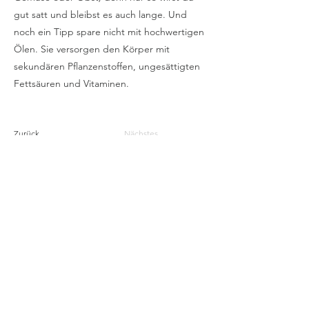
gut satt und bleibst es auch lange. Und
noch ein Tipp spare nicht mit hochwertigen
Ölen. Sie versorgen den Körper mit
sekundären Pflanzenstoffen, ungesättigten
Fettsäuren und Vitaminen.
Zurück
Nächstes
Drucken
ARBEITE MIT MIR
FAQ
Mehr über mich