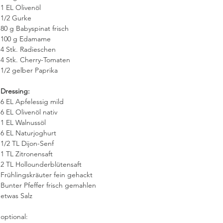
1 EL Olivenöl
1/2 Gurke
80 g Babyspinat frisch
100 g Edamame
4 Stk. Radieschen
4 Stk. Cherry-Tomaten
1/2 gelber Paprika
Dressing:
6 EL Apfelessig mild
6 EL Olivenöl nativ
1 EL Walnussöl
6 EL Naturjoghurt
1/2 TL Dijon-Senf
1 TL Zitronensaft
2 TL Hollounderblütensaft
Frühlingskräuter fein gehackt
Bunter Pfeffer frisch gemahlen 
etwas Salz
optional: