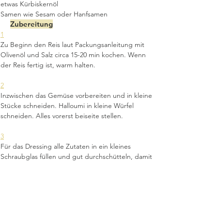
etwas Kürbiskernöl
Samen wie Sesam oder Hanfsamen
Zubereitung
1
Zu Beginn den Reis laut Packungsanleitung mit 
Olivenöl und Salz circa 15-20 min kochen. Wenn 
der Reis fertig ist, warm halten.
2
Inzwischen das Gemüse vorbereiten und in kleine 
Stücke schneiden. Halloumi in kleine Würfel 
schneiden. Alles vorerst beiseite stellen.
3
Für das Dressing alle Zutaten in ein kleines 
Schraubglas füllen und gut durchschütteln, damit 
sich die Zutaten gut vermengen.
4
In einer Pfanne das Olivenöl erhitzen und den 
würfeligen Halloumi anbraten. Achtung: Das 