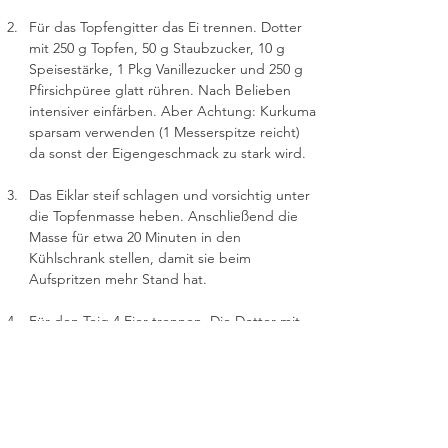
Für das Topfengitter das Ei trennen. Dotter 
mit 250 g Topfen, 50 g Staubzucker, 10 g 
Speisestärke, 1 Pkg Vanillezucker und 250 g 
Pfirsichpüree glatt rühren. Nach Belieben 
intensiver einfärben. Aber Achtung: Kurkuma 
sparsam verwenden (1 Messerspitze reicht) 
da sonst der Eigengeschmack zu stark wird. 
Das Eiklar steif schlagen und vorsichtig unter 
die Topfenmasse heben. Anschließend die 
Masse für etwa 20 Minuten in den 
Kühlschrank stellen, damit sie beim 
Aufspritzen mehr Stand hat.
Für den Teig 4 Eier trennen. Die Dotter mit 
200 g Zucker cremig rühren. Dann langsam 
1/8 l Öl und 1/8 l Wasser einrühren und 
schaumig schlagen.
300 g Mehl, 2 TL Backpulver und 30 g 
gesiebten Backkakao mischen und unter die 