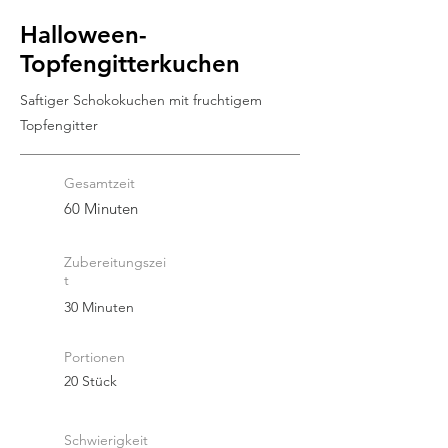
Halloween-
Topfengitterkuchen
Saftiger Schokokuchen mit fruchtigem
Topfengitter
Gesamtzeit
60 Minuten
Zubereitungszei
t
30 Minuten
Portionen
20 Stück
Schwierigkeit