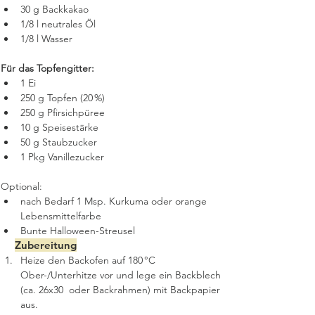
30 g Backkakao
1/8 l neutrales Öl
1/8 l Wasser
Für das Topfengitter:
1 Ei 
250 g Topfen (20 %)
250 g Pfirsichpüree
10 g Speisestärke
50 g Staubzucker
1 Pkg Vanillezucker
Optional:
nach Bedarf 1 Msp. Kurkuma oder orange 
Lebensmittelfarbe
Bunte Halloween-Streusel 
Zubereitung
Heize den Backofen auf 180 °C 
Ober-/Unterhitze vor und lege ein Backblech 
(ca. 26x30  oder Backrahmen) mit Backpapier 
aus.