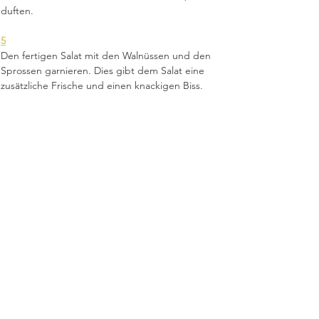
duften. 
5
Den fertigen Salat mit den Walnüssen und den 
Sprossen garnieren. Dies gibt dem Salat eine 
zusätzliche Frische und einen knackigen Biss.
Christa Huber I Aist 10 I 4332 Au/Donau I
Tel: 0699/15512204 I
e-mail:
office@christahuber.at
I
www.christahuber.at