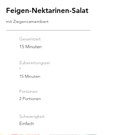
Feigen-Nektarinen-Salat
mit Ziegencamembert
Gesamtzeit
15 Minuten
Zubereitungszei
t
15 Minuten
Portionen
2 Portionen
Schwierigkeit
Einfach